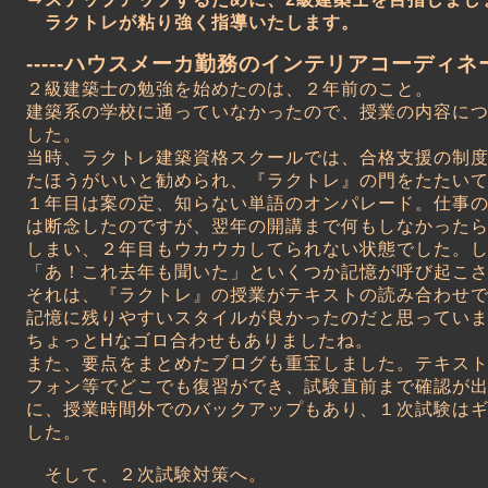
ラクトレが粘り強く指導いたします。
-----ハウスメーカ勤務のインテリアコーディネーター
２級建築士の勉強を始めたのは、２年前のこと。
建築系の学校に通っていなかったので、授業の内容に
した。
当時、ラクトレ建築資格スクールでは、合格支援の制
たほうがいいと勧められ、『ラクトレ』の門をたたい
１年目は案の定、知らない単語のオンパレード。仕事
は断念したのですが、翌年の開講まで何もしなかった
しまい、２年目もウカウカしてられない状態でした。
「あ！これ去年も聞いた」といくつか記憶が呼び起こ
それは、『ラクトレ』の授業がテキストの読み合わせ
記憶に残りやすいスタイルが良かったのだと思ってい
ちょっとHなゴロ合わせもありましたね。
また、要点をまとめたブログも重宝しました。テキス
フォン等でどこでも復習ができ、試験直前まで確認が
に、授業時間外でのバックアップもあり、１次試験は
した。
そして、２次試験対策へ。