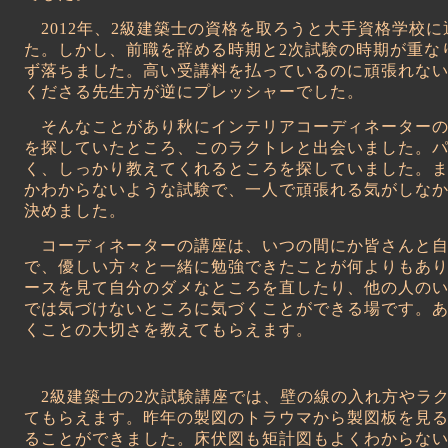
2012
年、
2
級建築士の資格を取ろうと大手資格学校に
た。しかし、前職を辞める時期と
2
次試験の時期が重な
ず落ちました。高い受講料を払っているのに頑張れな
くださる先生方が逆にプレッシャーでした。
そんなことがあり秋にインテリアコーディネーター
を探していたところ、このラクトレと出会いました。
く、しっかり教えてくれるところを探していました。
かわからないような試験で、一人で頑張れる気がしな
決めました。
コーディネーターの講座は、いつの間にか皆さんと自
で、優しい方々と一緒に勉強できたことが何よりもあ
ースを見て自分のダメなところを直したり、他の人の
では気づけないところに気づくことができる場です。
くことの大切さを教えてもらえます。
2
級建築士の
2
次試験講座では、壁の線の入れ方やラ
てもらえます。昨年の製図のトラウマから製図板を見
ることができました。床伏図も矩計図もよくわからな