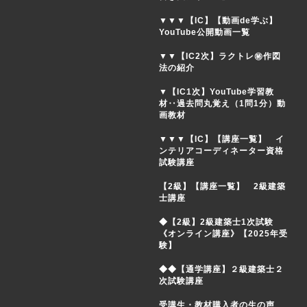
▼▼▼【IC】【動画de学ぶ】
YouTube公開動画一覧
▼▼【IC2次】ラクトレ㊙作図
法の紹介
▼【IC1次】YouTube学習教
材‥過去問丸覚え（1問1分）動
画教材
▼▼▼【IC】【講座一覧】 イ
ンテリアコーディネーター資格
試験講座
【2級】【講座一覧】 2級建築
士講座
◆【2級】2級建築士1次試験
《オンライン講座》【2025年受
験】
◆◆【通学講座】２級建築士２
次試験講座
受講生・教材購入者の生の声