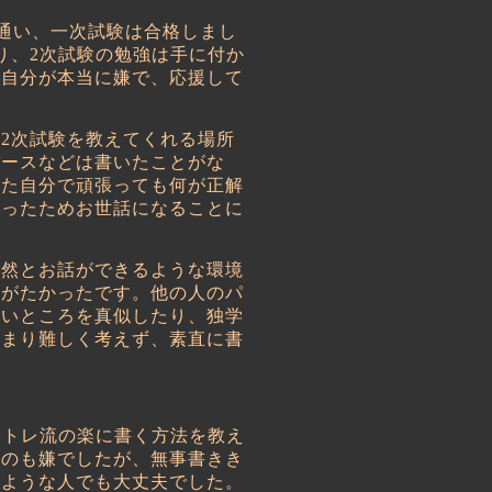
通い、一次試験は合格しまし
り、
2
次試験の勉強は手に付か
い自分が本当に嫌で、応援して
の
2
次試験を教えてくれる場所
パースなどは書いたことがな
また自分で頑張っても何が正解
かったためお世話になることに
然とお話ができるような環境
りがたかったです。他の人のパ
いいところを真似したり、独学
あまり難しく考えず、素直に書
クトレ流の楽に書く方法を教え
るのも嫌でしたが、無事書きき
いような人でも大丈夫でした。