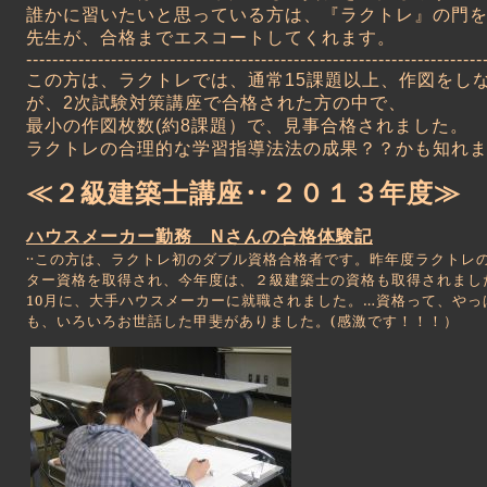
誰かに習いたいと思っている方は、『ラクトレ』の門
先生が、合格までエスコートしてくれます。
----------------------------------------------------------------------
この方は、ラクトレでは、通常15課題以上、作図をし
が、2次試験対策講座で合格された方の中で、
最小の作図枚数(約8課題）で、見事合格されました。
ラクトレの合理的な学習指導法法の成果？？かも知れ
≪２級建築士講座‥２０１３年度≫
ハウスメーカー勤務 Nさんの合格体験記
‥この方は、ラクトレ初のダブル資格合格者です。昨年度ラクトレ
ター資格を取得され、今年度は、２級建築士の資格も取得されまし
10月に、大手ハウスメーカーに就職されました。…資格って、やっ
も、いろいろお世話した甲斐がありました。(感激です！！！）