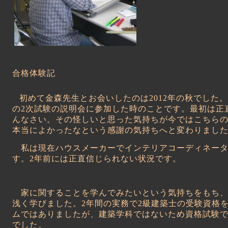
合格体験記
初めて金森先生とお会いしたのは
2012
年の秋でした。
の
2
次試験の説明会に参加した時のことです。最初は正
んなさい。その怪しいと思った気持ちが今ではこちら
本当によかったなという感謝の気持ちへと変わりまし
私は現在ハウスメーカーでインテリアコーディネータ
す。
2
年前には正直信じられない状況です。
家に関することを学んでみたいという気持ちをもち、
浅く学びました。
2
年間の実務で
2
級建築士の受験資格
ムではありましたが、建築学科ではないため資格試験
でした。