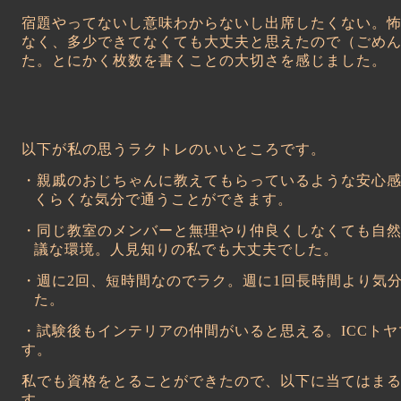
宿題やってないし意味わからないし出席したくない。
なく、多少できてなくても大丈夫と思えたので（ごめ
た。とにかく枚数を書くことの大切さを感じました。
以下が私の思うラクトレのいいところです。
・親戚のおじちゃんに教えてもらっているような安心
くらくな気分で通うことができます。
・同じ教室のメンバーと無理やり仲良くしなくても自
議な環境。人見知りの私でも大丈夫でした。
・週に
2
回、短時間なのでラク。週に
1
回長時間より気
た。
・試験後もインテリアの仲間がいると思える。
ICC
トヤ
す。
私でも資格をとることができたので、以下に当てはま
す。