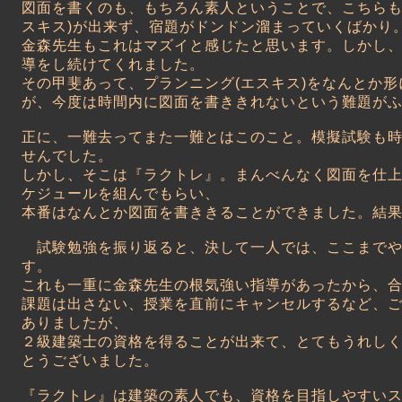
図面を書くのも、もちろん素人ということで、こちらも
スキス)が出来ず、宿題がドンドン溜まっていくばかり
金森先生もこれはマズイと感じたと思います。しかし
導をし続けてくれました。
その甲斐あって、プランニング(エスキス)をなんとか
が、今度は時間内に図面を書ききれないという難題が
正に、一難去ってまた一難とはこのこと。模擬試験も
せんでした。
しかし、そこは『ラクトレ』。まんべんなく図面を仕
ケジュールを組んでもらい、
本番はなんとか図面を書ききることができました。結
試験勉強を振り返ると、決して一人では、ここまでや
す。
これも一重に金森先生の根気強い指導があったから、
課題は出さない、授業を直前にキャンセルするなど、
ありましたが、
２級建築士の資格を得ることが出来て、とてもうれし
とうございました。
『ラクトレ』は建築の素人でも、資格を目指しやすい