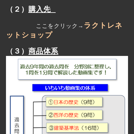
（２）
購入先
ラクトレネ
ここをクリック→
ットショップ
（３）
商品体系