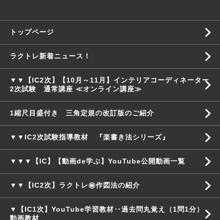
トップページ
ラクトレ新着ニュース！
▼▼【IC2次】【10月～11月】インテリアコーディネーター
2次試験 通常講座 ≪オンライン講座≫
1縮尺目盛付き 三角定規の改訂版のご紹介
▼▼IC2次試験指導教材 『楽書き法シリーズ』
▼▼▼【IC】【動画de学ぶ】YouTube公開動画一覧
▼▼【IC2次】ラクトレ㊙作図法の紹介
▼【IC1次】YouTube学習教材‥過去問丸覚え（1問1分）
動画教材