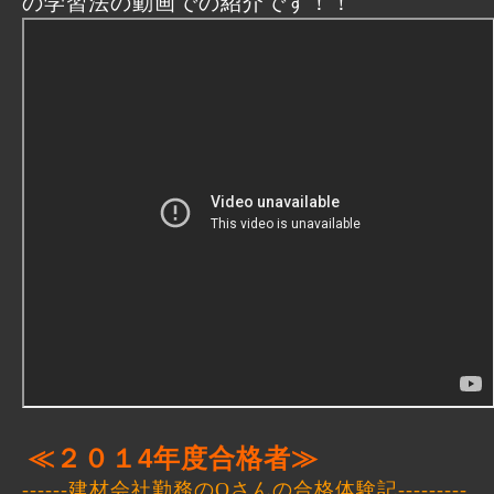
の学習法の動画での紹介です！！
≪２０１4年度合格者≫
------
建材会社勤務の
O
さんの合格体験記
---------