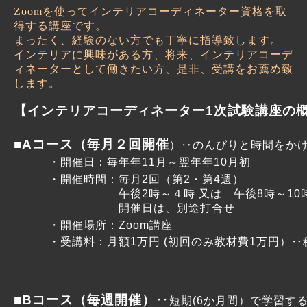
Zoomを使って
インテリアコーディネーター資格を取
得する講座です。
まったく、経験のない方でも丁寧に指導致します。
インテリアに興味がある方、将来、インテリアコーデ
ィネーターとして働きたい方、是非、受講をお薦め致
します。
【インテリアコーディネーター1次試験講座の
■Aコース
（毎月２回開催
）
‥
のんびりと時間をかけ
・
開催日
：毎年
年
11月～翌年
年
10月初
・
開催時間
：毎月2回（
第2・第4週）
午後2時～４時 又は
午後8時～10
開催日は、別途打合せ
・
開催場所
：Zoom講座
・
受講料
：
月額1万円
(初回のみ教材費1万円）
‥
■Bコース（毎週開催）
‥
短期(6か月間）で学習す