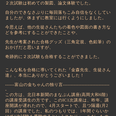
２次試験は初めての製図、論文体験でした。
自分のできなさぶりに毎回落ちこみ自信をなくしてい
ましたが、休まずに教室には行くようにしました。
今思えば、他の生徒さんたちの着色や図面の書き方な
どを参考にすることができたことや、
先生が考案された合格グッズ（三角定規、色鉛筆）の
おかげだと思いますが、
奇跡的に２次試験も合格することができました。
こんな私を合格に導いてくれた
『
金森先生、生徒さん
達
』
、本当にありがとうございました！
------
富山の金ちゃんの独り言
------------------------------
-
この方は、北日本新聞のまなぶん講座
(
高岡大和
6
階）
の講座受講生の方です。この
IC1
次講座は、昨年、講
座開講が遅れたので、
4
月スタートで、且つ隔週
(
月
2
回）の講座でした。私のつもりでは、
1
年間ぐらいか