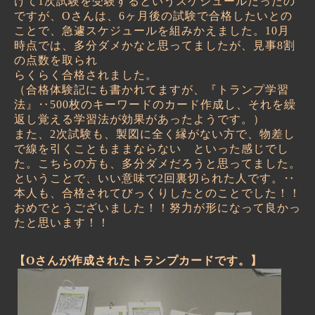
けて
1
次試験を受験するというスケジュールだったの
ですが、
O
さんは、
6
ヶ月後の試験で合格したいとの
ことで、急遽スケジュールを組みかえました。
10
月
時点では、多分ダメかなと思ってましたが、見事
8
割
の点数を取られ
らくらく合格されました。
（合格体験記にも書かれてますが、
『
トランプ学習
法
』‥500
枚のキーワードのカード作成し、それを繰
返し覚える学習法が効果があったようです。）
また、
2
次試験も、製図に全く縁がない方で、物差し
で線を引くこともままならない といった感じでし
た。こちらの方も、多分ダメだろうと思ってました。
ということで、いい意味で
2
回裏切られた人です。
‥
本人も、合格されてびっくりしたとのことでした！！
おめでとうございました！！努力が形になって良かっ
たと思います！！
【Oさんが作成されたトランプカードです。】