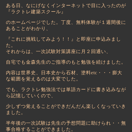
ある日、なにげなくインターネットで目に入ったのが
『
ラクトレ建築スクール
』
のホームページでした。丁度、無料体験が１週間後に
あることがわかり、
『
これに挑戦してみよう！！
』
と即座に申込みまし
た。
それからは、一次試験対策講座に月２回通い、
自宅でも金森先生のご指導のもと勉強を続けました。
内容は世界史、日本史から石材、塗料
etc
・・・膨大
な範囲を覚えるのは大変でした。
でも、ラクトレ勉強法では単語カードに書き込みなが
ら記憶していくので、
少しずつ覚えることができだんだん楽しくなっていき
ました。
半年後の一次試験は先生の予想問題に助けられ・・無
事合格することができました。