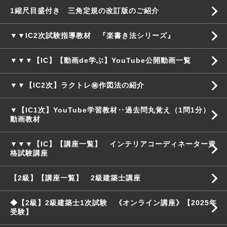
1縮尺目盛付き 三角定規の改訂版のご紹介
▼▼IC2次試験指導教材 『楽書き法シリーズ』
▼▼▼【IC】【動画de学ぶ】YouTube公開動画一覧
▼▼【IC2次】ラクトレ㊙作図法の紹介
▼【IC1次】YouTube学習教材‥過去問丸覚え（1問1分）
動画教材
▼▼▼【IC】【講座一覧】 インテリアコーディネーター資
格試験講座
【2級】【講座一覧】 2級建築士講座
◆【2級】2級建築士1次試験 《オンライン講座》【2025年
受験】