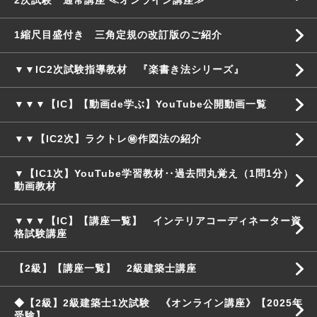
2次試験 通常講座 ≪オンライン講座≫
1縮尺目盛付き 三角定規の改訂版のご紹介
▼▼IC2次試験指導教材 『楽書き法シリーズ』
▼▼▼【IC】【動画de学ぶ】YouTube公開動画一覧
▼▼【IC2次】ラクトレ㊙作図法の紹介
▼【IC1次】YouTube学習教材‥過去問丸覚え（1問1分）
動画教材
▼▼▼【IC】【講座一覧】 インテリアコーディネーター資
格試験講座
【2級】【講座一覧】 2級建築士講座
◆【2級】2級建築士1次試験 《オンライン講座》【2025年
受験】