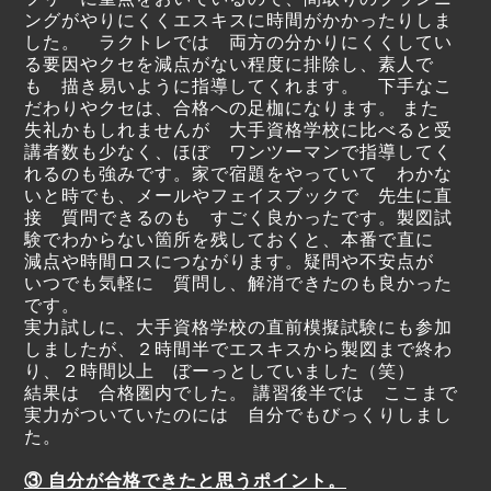
ングがやりにくくエスキスに時間がかかったりしま
した。 ラクトレでは 両方の分かりにくくしてい
る要因やクセを減点がない程度に排除し、素人で
も 描き易いように指導してくれます。 下手なこ
だわりやクセは、合格への足枷になります。 また
失礼かもしれませんが 大手資格学校に比べると受
講者数も少なく、ほぼ ワンツーマンで指導してく
れるのも強みです。家で宿題をやっていて わかな
いと時でも、メールやフェイスブックで 先生に直
接 質問できるのも すごく良かったです。製図試
験でわからない箇所を残しておくと、本番で直に
減点や時間ロスにつながります。疑問や不安点が
いつでも気軽に 質問し、解消できたのも良かった
です。
実力試しに、大手資格学校の直前模擬試験にも参加
しましたが、２時間半でエスキスから製図まで終わ
り、２時間以上 ぼーっとしていました（笑）
結果は 合格圏内でした。 講習後半では ここまで
実力がついていたのには 自分でもびっくりしまし
た。
③ 自分が合格できたと思うポイント。