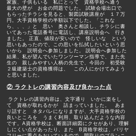
家族、子供もいる 私にとって 資格学校へ通う
最大の壁が お金の問題でした。 試験会場出口で
もらったチラシを見ると、製図試験講座が １７万
円。大手資格学校の半額以下でした。「これな
ら、、、」と 思い 奥さんと相談し、チラシに書
いてあった電話番号に電話し、講座説明会へ 行き
ました。 正直、値段が安いので 怪しいな という
思いもあったので、この思いを払拭したいという思
いから 説明会へ参加しました。 説明会へ参加した
結果、私が望んでいたワンツーマン指導で、また先
生の 親しみやすい人柄の先生で、今回の 初受験
２級建築士の資格獲得は、 この人にかけてみよう
と思いました。
② ラクトレの講習内容及び良かった点
ラクトレの講習内容は、文字通り いかに楽をし
て 資格が取れるかが 詰まっていました。 あま
り話すと ネタバレになりますが、大手資格学校の
良いところを うまく利用、取り込んだような内容
です。A資格学校は、断面詳細図にクセがあり、理解
しにくい点があったり、また B資格学校は、バリヤ
フリーに重点をおいているので、間取りのプランニ