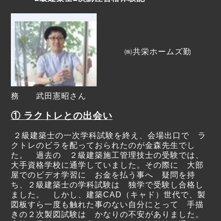
㈱共栄ホームズ勤
務 武田憲昭さん
① ラクトレとの出会い
２級建築士の一次学科試験を終え、会場出口で ラ
クトレのビラを配っておられたのが金森先生でし
た。 過去の ２級建築施工管理技士の受験では、
大手資格学校に通学していました。その際に 大部
屋でのビデオ学習に お金を払う事へ 疑問を持
ち、２級建築士の学科試験は 独学で受験し合格し
ました。 しかし、建築CAD（キャド）世代で、製
図板すら一度も触れた事のない自分にとって 手描
きの２次製図試験は かなりの不安がありました。