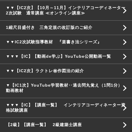
▼▼【IC2次】【10月～11月】インテリアコーディネーター
2次試験 通常講座 ≪オンライン講座≫
1縮尺目盛付き 三角定規の改訂版のご紹介
▼▼IC2次試験指導教材 『楽書き法シリーズ』
▼▼▼【IC】【動画de学ぶ】YouTube公開動画一覧
▼▼【IC2次】ラクトレ㊙作図法の紹介
▼【IC1次】YouTube学習教材‥過去問丸覚え（1問1分）
動画教材
▼▼▼【IC】【講座一覧】 インテリアコーディネーター資
格試験講座
【2級】【講座一覧】 2級建築士講座