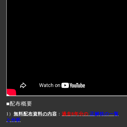
■配布概要
1
）
無料配布資料の内容
：
過去
8
年分の
正解枝の一覧
と
分析