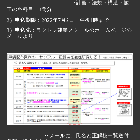
‥
計画・法規・構造・施
工の各科目
3
問分
2
）
申込期限
：
2022
年
7
月
2
日 午後
1
時まで
3
）
申込先
：
ラクトレ建築スクールのホームページの
メールより
‥
メールに、氏名と正解枝一覧送付