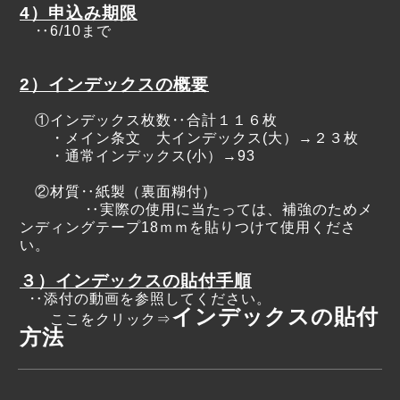
4）申込み期限
‥6/10まで
2）インデックスの概要
①インデックス枚数‥合計１１６枚
・メイン条文 大インデックス(大）
→２３枚
・通常インデックス(小）→93
②材質‥紙製（裏面糊付）
‥実際の使用に当たっては、補強のためメ
ンディングテープ18ｍｍを貼りつけて使用くださ
い。
３）インデックスの貼付手順
‥添付の動画を参照してください。
インデックスの貼付
ここをクリック⇒
方法