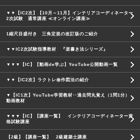
▼▼【IC2次】【10月～11月】インテリアコーディネーター
2次試験 通常講座 ≪オンライン講座≫
1縮尺目盛付き 三角定規の改訂版のご紹介
▼▼IC2次試験指導教材 『楽書き法シリーズ』
▼▼▼【IC】【動画de学ぶ】YouTube公開動画一覧
▼▼【IC2次】ラクトレ㊙作図法の紹介
▼【IC1次】YouTube学習教材‥過去問丸覚え（1問1分）
動画教材
▼▼▼【IC】【講座一覧】 インテリアコーディネーター資
格試験講座
【2級】【講座一覧】 2級建築士講座