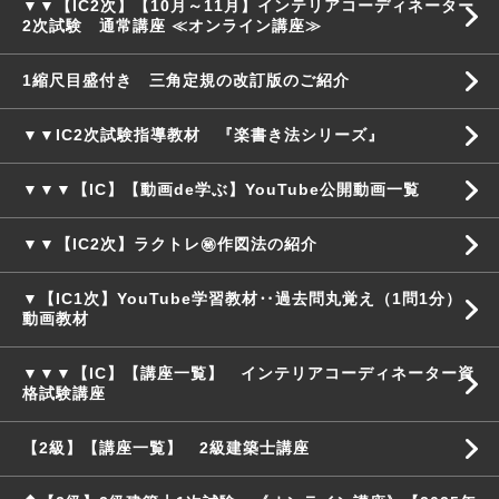
▼▼【IC2次】【10月～11月】インテリアコーディネーター
2次試験 通常講座 ≪オンライン講座≫
1縮尺目盛付き 三角定規の改訂版のご紹介
▼▼IC2次試験指導教材 『楽書き法シリーズ』
▼▼▼【IC】【動画de学ぶ】YouTube公開動画一覧
▼▼【IC2次】ラクトレ㊙作図法の紹介
▼【IC1次】YouTube学習教材‥過去問丸覚え（1問1分）
動画教材
▼▼▼【IC】【講座一覧】 インテリアコーディネーター資
格試験講座
【2級】【講座一覧】 2級建築士講座