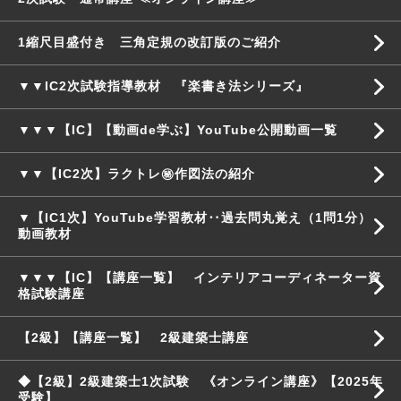
1縮尺目盛付き 三角定規の改訂版のご紹介
▼▼IC2次試験指導教材 『楽書き法シリーズ』
▼▼▼【IC】【動画de学ぶ】YouTube公開動画一覧
▼▼【IC2次】ラクトレ㊙作図法の紹介
▼【IC1次】YouTube学習教材‥過去問丸覚え（1問1分）
動画教材
▼▼▼【IC】【講座一覧】 インテリアコーディネーター資
格試験講座
【2級】【講座一覧】 2級建築士講座
◆【2級】2級建築士1次試験 《オンライン講座》【2025年
受験】