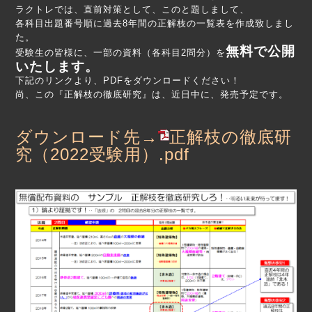
ラクトレでは、直前対策として、このと題しまして、
各科目出題番号順に過去8年間の正解枝の一覧表を作成致しまし
た。
無料で公開
受験生の皆様に、一部の資料（各科目2問分）を
いたします。
下記のリンクより、PDFをダウンロードください！
尚、この『正解枝の徹底研究』は、近日中に、発売予定です。
ダウンロード先→
正解枝の徹底研
究（2022受験用）.pdf