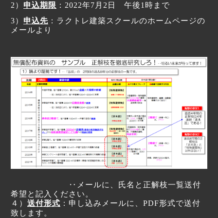
2
）
申込期限
：
2022
年
7
月
2
日 午後
1
時まで
3
）
申込先
：
ラクトレ建築スクールのホームページの
メールより
‥
メールに、氏名と正解枝一覧送付
希望と記入ください。
４）
送付形式
：
申し込みメールに、
PDF
形式で送付
致します。