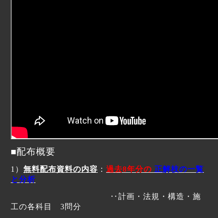
■配布概要
1
）
無料配布資料の内容
：
過去
8
年分の
正解枝の一覧
と
分析
‥
計画・法規・構造・施
工の各科目
3
問分